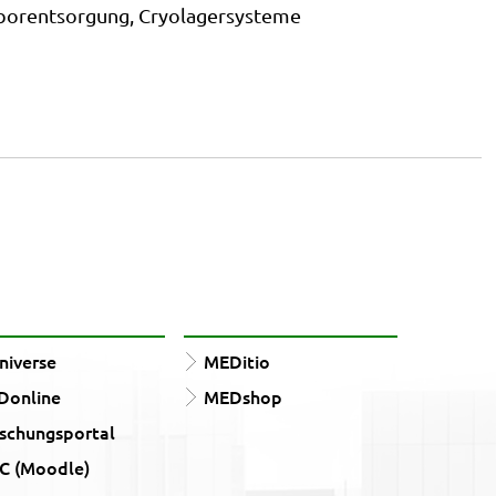
borentsorgung, Cryolagersysteme
iverse
MEDitio
Donline
MEDshop
schungsportal
C (Moodle)