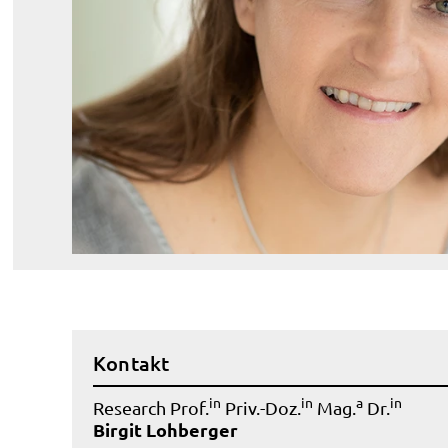
Kontakt
in
in
a
in
Research Prof.
Priv.-Doz.
Mag.
Dr.
Birgit Lohberger