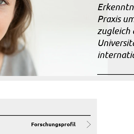
Erkenntni
Praxis u
zugleich 
Universit
internat
Forschungsprofil