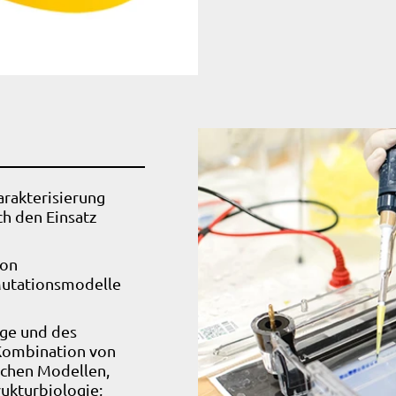
arakterisierung
ch den Einsatz
von
Mutationsmodelle
ge und des
 Kombination von
chen Modellen,
ukturbiologie;