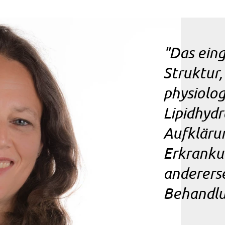
"Das ein
Struktur,
physiolo
Lipidhydr
Aufkläru
Erkrank
anderers
Behandlu