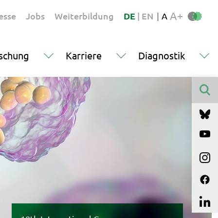
A+
esse
Jobs
Weiterbildung
DE
|
EN
|
A
schung
Karriere
Diagnostik
Finden