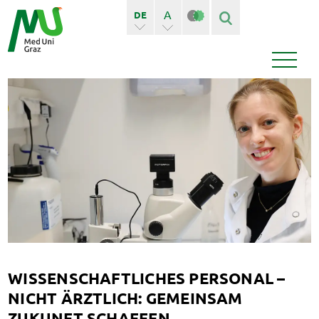
A
DE
A+
EN
Finden
Seiten
Bedienstete
News
Events
WISSENSCHAFTLICHES PERSONAL –
NICHT ÄRZTLICH: GEMEINSAM
ZUKUNFT SCHAFFEN