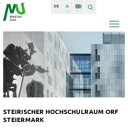
A
DE
A+
Finden
Seiten
Bedienstete
News
Events
STEIRISCHER HOCHSCHULRAUM ORF
STEIERMARK